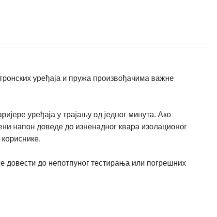
ктронских уређаја и пружа произвођачима важне
јере уређаја у трајању од једног минута. Ако
њени напон доведе до изненадног квара изолационог
 кориснике.
же довести до непотпуног тестирања или погрешних