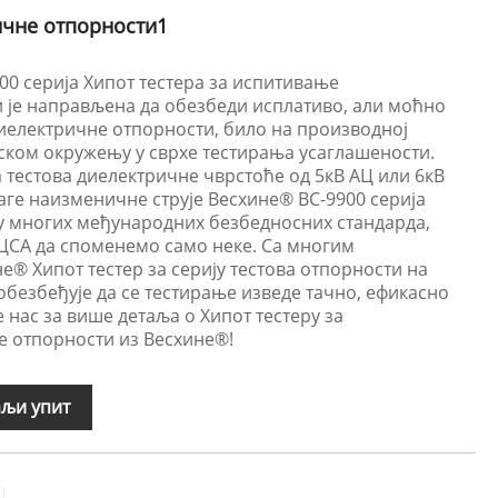
чне отпорности1
00 серија Хипот тестера за испитивање
 је направљена да обезбеди исплативо, али моћно
електричне отпорности, било на производној
јском окружењу у сврхе тестирања усаглашености.
тестова диелектричне чврстоће од 5кВ АЦ или 6кВ
аге наизменичне струје Весхине® ВС-9900 серија
 многих међународних безбедносних стандарда,
 ЦСА да споменемо само неке. Са многим
е® Хипот тестер за серију тестова отпорности на
безбеђује да се тестирање изведе тачно, ефикасно
 нас за више детаља о Хипот тестеру за
 отпорности из Весхине®!
љи упит