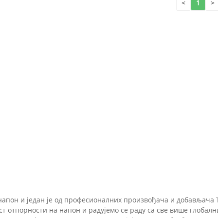
<
1
>
 напон и један је од професионалних произвођача и добављача 
т отпорности на напон и радујемо се раду са све више глобалн