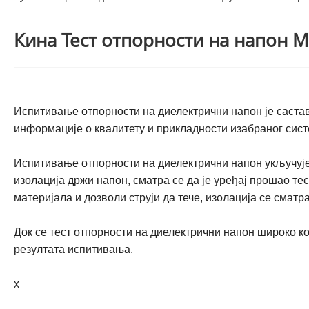
Кина Тест отпорности на напон 
Испитивање отпорности на диелектрични напон је саста
информације о квалитету и прикладности изабраног сист
Испитивање отпорности на диелектрични напон укључује 
изолација држи напон, сматра се да је уређај прошао т
материјала и дозволи струји да тече, изолација се сма
Док се тест отпорности на диелектрични напон широко к
резултата испитивања.
x