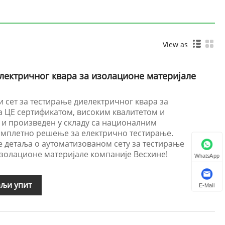
View as
лектричног квара за изолационе материјале
 сет за тестирање диелектричног квара за
а ЦЕ сертификатом, високим квалитетом и
и произведен у складу са националним
омплетно решење за електрично тестирање.
е детаља о аутоматизованом сету за тестирање
изолационе материјале компаније Весхине!
WhatsApp
љи упит
E-Mail