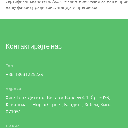
сертификат квалитета. Ако сте заинтересовани за наше про
нашу фабрику ради консултација и преговора.
Контактирајте нас
Тел
+86-18631225229
Адреса
Хигх-Тецх Дигитал Висдом Валлеи 4-1, бр. 3099,
Ксиангианг Нортх Стреет, Баодинг, Хебеи, Кина
071051
Емаил