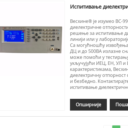
Испитивање диелектри
Весхине® је изумео ВС-99
диелектричне отпорности
решење за испитивање ди
линији или у лаборатори
Са могућношћу извођења 
ДЦ и до 500ВА излазне сн
може помоћи у тестирању
укључујући ИЕЦ, ЕН, УЛ и
карактеристикама, Весхин
диелектричну отпорност о
и безбедно. Контактирајте
испитивање диелектричне
Опширније
Поша