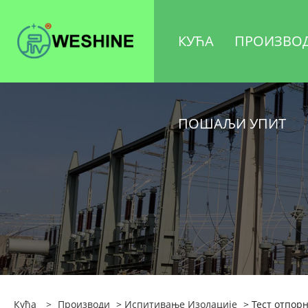
КУЋА
ПРОИЗВО
ПОШАЉИ УПИТ
Кућа
>
Производи
>
Испитивање Изолације
> Тест отпор