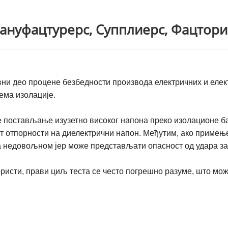
Мануфацтурерс, Супплиерс, Фацтори
вни део процене безбедности производа електричних и еле
ема изолације.
постављање изузетно високог напона преко изолационе бари
ест отпорности на диелектрични напон. Међутим, ако приме
тра недовољном јер може представљати опасност од удара за
ористи, прави циљ теста се често погрешно разуме, што мо