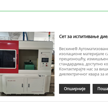
Сет за испитивање дие
Весхине® Аутоматизовани
изолационе материјале с
прецизношћу, измишљен 
стандардима, доступно к
Контактирајте нас за виш
диелектричног квара за 
Опширније
Поша