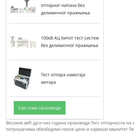
отпорног напона без
делимичног пражњења
100кВ АЦ Хипот тест систем
без делимичног пражњења
Тест отпора намотаја
мотора
Сви нови производи
Весхине већ дуги низ година производи Тест отпорности на
потрошачима обезбедимо ниске цене и највиши квалитет Тес