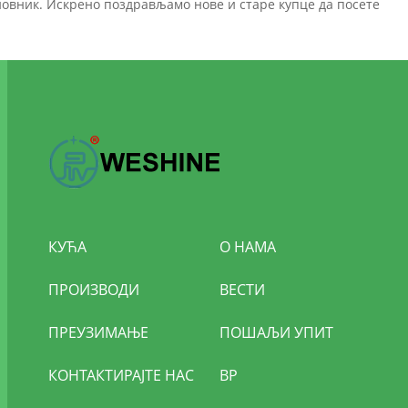
новник. Искрено поздрављамо нове и старе купце да посете
КУЋА
О НАМА
ПРОИЗВОДИ
ВЕСТИ
ПРЕУЗИМАЊЕ
ПОШАЉИ УПИТ
КОНТАКТИРАЈТЕ НАС
ВР