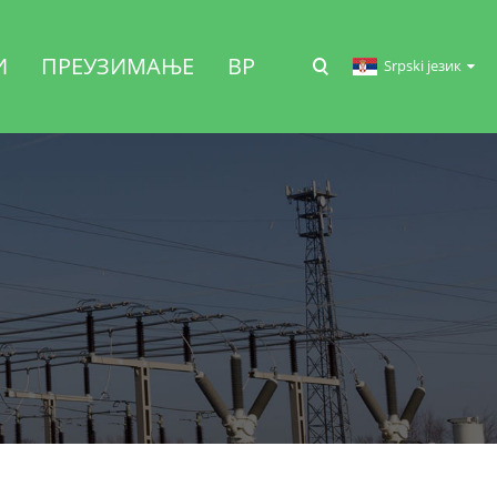
И
ПРЕУЗИМАЊЕ
ВР
Srpski језик