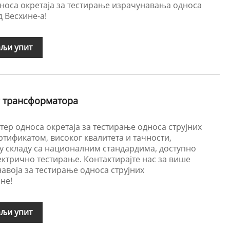
дноса окретаја за тестирање израчунавања односа
 Весхине-а!
љи упит
г трансформатора
тер односа окретаја за тестирање односа струјних
тификатом, високог квалитета и тачности,
 складу са националним стандардима, доступно
ктрично тестирање. Контактирајте нас за више
навоја за тестирање односа струјних
не!
љи упит