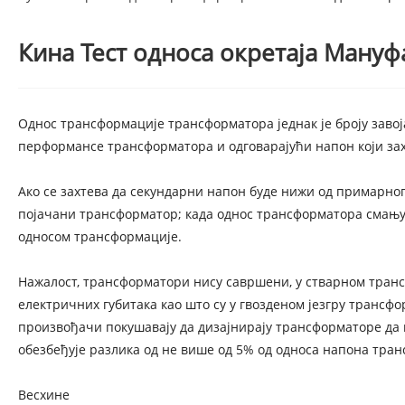
Кина Тест односа окретаја Мануф
Однос трансформације трансформатора једнак је броју заво
перформансе трансформатора и одговарајући напон који зах
Ако се захтева да секундарни напон буде нижи од примарно
појачани трансформатор; када однос трансформатора смањује
односом трансформације.
Нажалост, трансформатори нису савршени, у стварном тран
електричних губитака као што су у гвозденом језгру трансфор
произвођачи покушавају да дизајнирају трансформаторе да 
обезбеђује разлика од не више од 5% од односа напона тран
Весхине