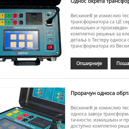
Однос окрета трансфо
Весхине® је измислио тес
трансформатора са ЦЕ сер
измишљен и произведен у
комплетно решење за еле
детаља о Тестеру односа 
трансформатора из Весхи
Опширније
Поша
Прорачун односа обрт
Весхине® је измислио те
односа завоја трансформа
тачности, измишљен и пр
доступно комплетно реше