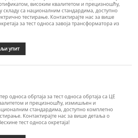
ртификатом, високим квалитетом и прецизношћу,
 складу са националним стандардима, доступно
ктрично тестирање. Контактирајте нас за више
окретаја за тест односа завоја трансформатора из
љи упит
ер односа обртаја за тест односа обртаја са ЦЕ
квалитетом и прецизношћу, измишљен и
националним стандардима, доступно комплетно
стирање. Контактирајте нас за више детаља о
Весхине тест односа окретаја!