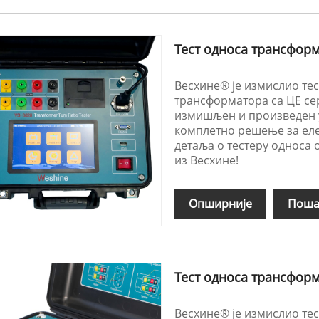
Тест односа трансфор
Весхине® је измислио тес
трансформатора са ЦЕ сер
измишљен и произведен у
комплетно решење за еле
детаља о тестеру односа 
из Весхине!
Опширније
Поша
Тест односа трансфор
Весхине® је измислио тес