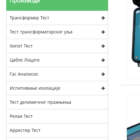
Производи
Трансформер Тест
Тест трансформаторског уља
Хипот Тест
Цабле Лоцате
Гас Аналисис
Испитивање изолације
Тест делимичног пражњења
Релаи Тест
Аррестер Тест