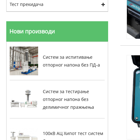
Тест прекидача
Нови производи
Систем за испитивање
отпорног напона без ПД-а
Систем за тестирање
отпорног напона без
делимичног пражњења
100кВ АЦ Хипот тест систем