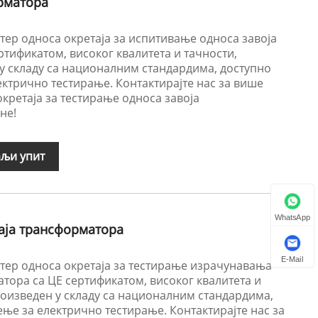
рматора
тер односа окретаја за испитивање односа завоја
тификатом, високог квалитета и тачности,
 складу са националним стандардима, доступно
ктрично тестирање. Контактирајте нас за више
окретаја за тестирање односа завоја
не!
љи упит
WhatsApp
аја трансформатора
E-Mail
стер односа окретаја за тестирање израчунавања
тора са ЦЕ сертификатом, високог квалитета и
оизведен у складу са националним стандардима,
ње за електрично тестирање. Контактирајте нас за