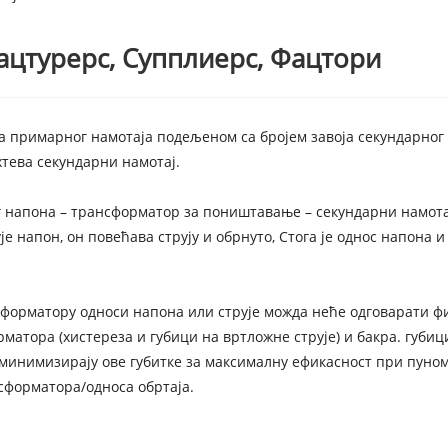
ацтурерс, Супплиерс, Фацтори
ја примарног намотаја подељеном са бројем завоја секундарно
тева секундарни намотај.
г напона – трансформатор за поништавање – секундарни намота
 напон, он повећава струју и обрнуто, Стога је однос напона 
сформатору односи напона или струје можда неће одговарати 
матора (хистереза ​​и губици на вртложне струје) и бакра. губиц
минимизирају ове губитке за максималну ефикасност при пуном 
сформатора/односа обртаја.