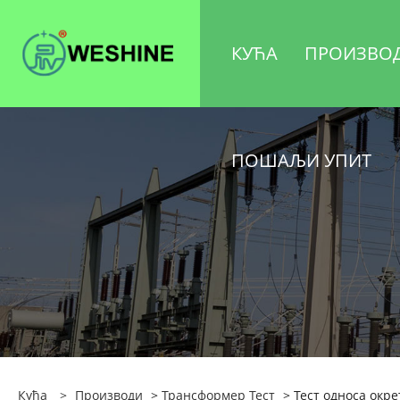
КУЋА
ПРОИЗВО
ПОШАЉИ УПИТ
Кућа
>
Производи
>
Трансформер Тест
> Тест односа окре