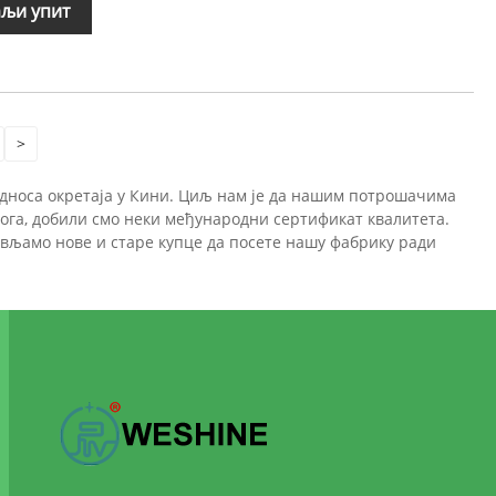
љи упит
>
 односа окретаја у Кини. Циљ нам је да нашим потрошачима
тога, добили смо неки међународни сертификат квалитета.
ављамо нове и старе купце да посете нашу фабрику ради