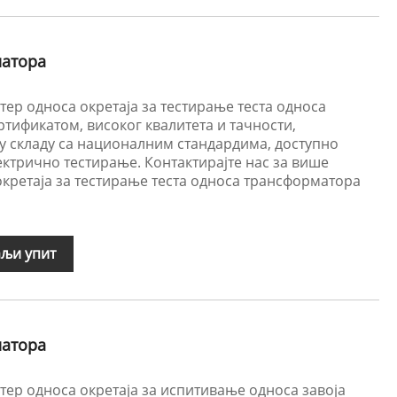
матора
тер односа окретаја за тестирање теста односа
тификатом, високог квалитета и тачности,
 складу са националним стандардима, доступно
ктрично тестирање. Контактирајте нас за више
окретаја за тестирање теста односа трансформатора
љи упит
матора
тер односа окретаја за испитивање односа завоја