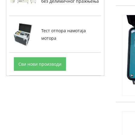
без делимичног пражњења
Тест отпора намотаја
мотора
Сви нови производи