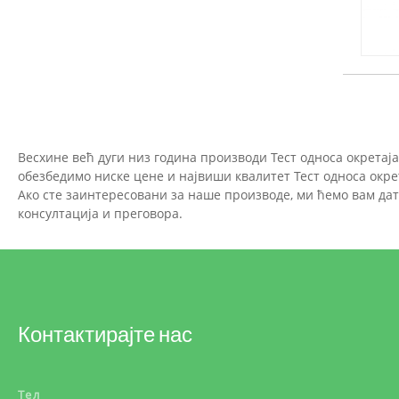
Весхине већ дуги низ година производи Тест односа окретај
обезбедимо ниске цене и највиши квалитет Тест односа окре
Ако сте заинтересовани за наше производе, ми ћемо вам да
консултација и преговора.
Контактирајте нас
Тел