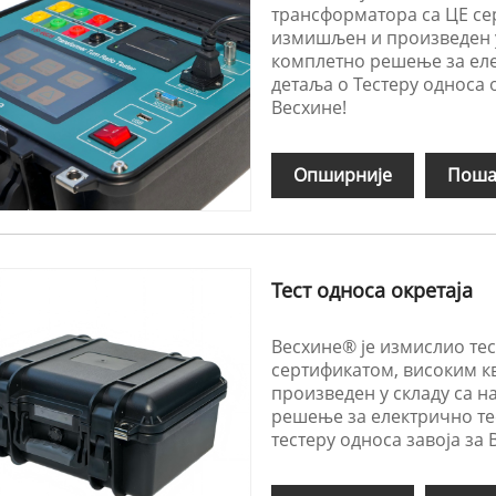
трансформатора са ЦЕ се
измишљен и произведен у
комплетно решење за еле
детаља о Тестеру односа 
Весхине!
Опширније
Поша
Тест односа окретаја
Весхине® је измислио тест
сертификатом, високим 
произведен у складу са 
решење за електрично те
тестеру односа завоја за 