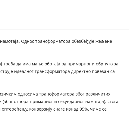
г намотаја. Однос трансформатора обезбеђује жељене
ј треба да има мање обртаја од примарног и обрнуто за
и струје идеалног трансформатора директно повезан са
физичким односима трансформатора због различитих
и (због отпора примарног и секундарног намотаја); стога,
оптерећењу, конверзију снаге изнад 95%, чиме се