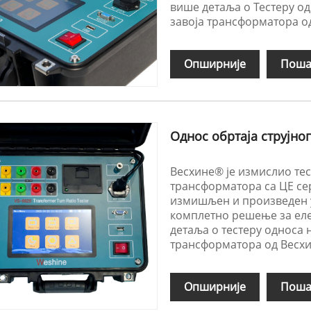
више детаља о Тестеру о
завоја трансформатора од
Опширније
Поша
Однос обртаја струјно
Весхине® је измислио тес
трансформатора са ЦЕ сер
измишљен и произведен у
комплетно решење за еле
детаља о тестеру односа 
трансформатора од Весхи
Опширније
Поша