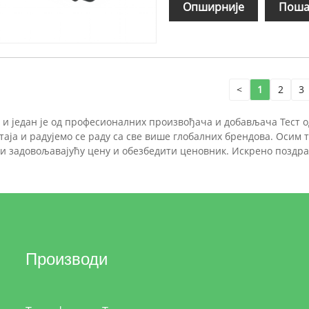
Опширније
Поша
<
1
2
3
а и један је од професионалних произвођача и добављача Тест
таја и радујемо се раду са све више глобалних брендова. Осим 
ти задовољавајућу цену и обезбедити ценовник. Искрено поздр
Производи