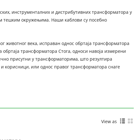
етских, инструменталних и дистрибутивних трансформатора у
им тешким окружењима. Наши каблови су посебно
г животног века, исправан однос обртаја трансформатора
а обртаја трансформатора Стога, односи навоја измерени
пично присутни у трансформаторима, што резултира
чи и корисници, или однос правог трансформатора снаге
View as