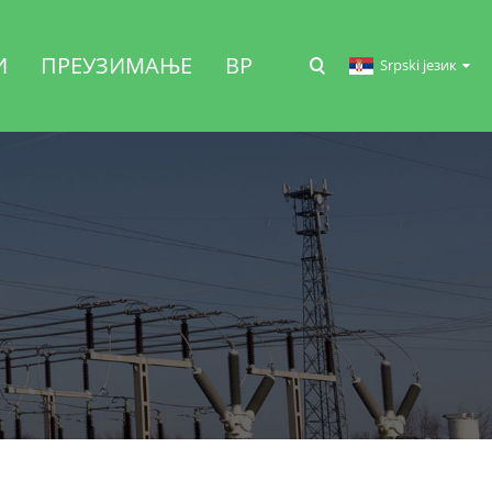
И
ПРЕУЗИМАЊЕ
ВР
Srpski језик