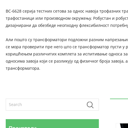
ВС-6628 серија тестних сетова за однос навоја трофазних т
трафостаници или производном окружењу. Робустан и робус
дизајнирани да обезбеде неопходну флексибилност потребну
Али пошто су трансформатори подложни разним напрезањима
се мора проверити пре него што се трансформатор пусти у 
коришћењем различитих комплета за испитивање односа заво
односима завоја који се разликују од физичког броја завоја
трансформатора.