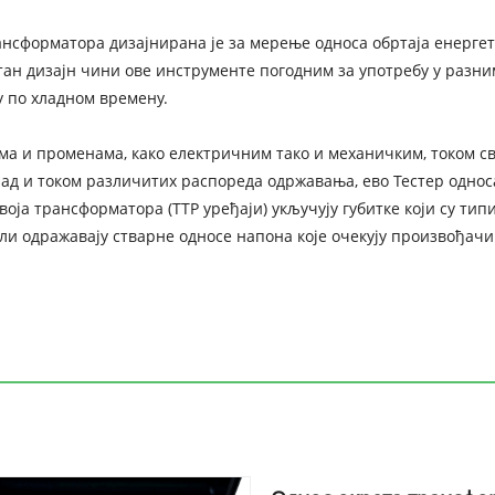
рансформатора дизајнирана је за мерење односа обртаја енерг
тан дизајн чини ове инструменте погодним за употребу у разн
 по хладном времену.
 и променама, како електричним тако и механичким, током сво
рад и током различитих распореда одржавања, ево Тестер однос
ја трансформатора (ТТР уређаји) укључују губитке који су ти
, али одражавају стварне односе напона које очекују произвођа